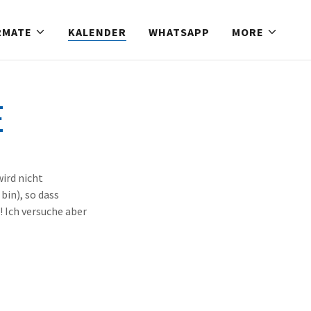
RMATE
KALENDER
WHATSAPP
MORE
E
wird nicht
bin), so dass
 Ich versuche aber